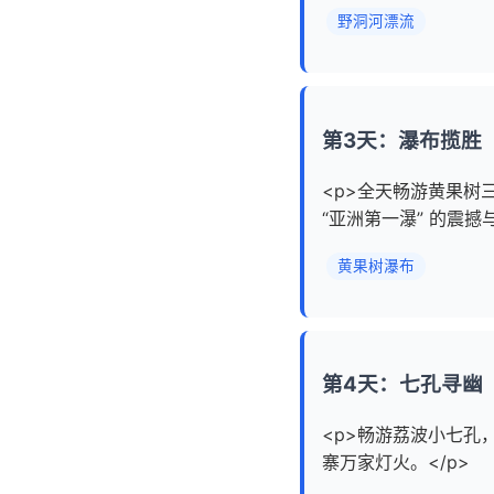
野洞河漂流
第3天：瀑布揽胜
<p>全天畅游黄果
“亚洲第一瀑” 的震撼与
黄果树瀑布
第4天：七孔寻幽
<p>畅游荔波小七
寨万家灯火。</p>