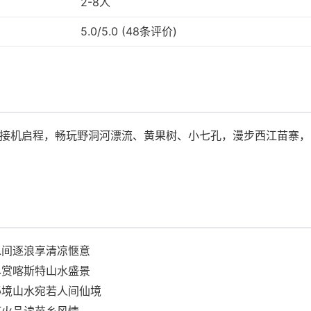
2-8人
5.0/5.0 (48条评价)
，接机启程，畅玩野洞河漂流、黄果树、小七孔，漫步西江苗寨
水间逐浪享清凉惬意
尽赏喀斯特山水盛景
秘境山水宛若人间仙境
灯火品读苗乡风情