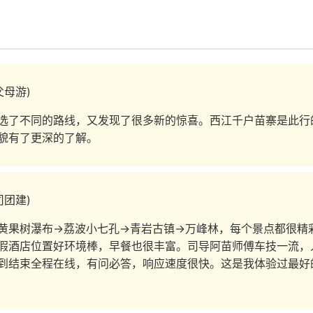
父母游)
选了不同的路线，又发现了很多新的惊喜。西江千户苗寨是此行
貌有了更深的了解。
司团建)
黄果树瀑布→荔波小七孔→青岩古镇→万峰林，每个景点都很精
假酒店位置好环境棒，早餐也很丰富。司导阿苗师傅车技一流，人
到结束全程在线，有问必答，响应速度很快。这是我体验过最好