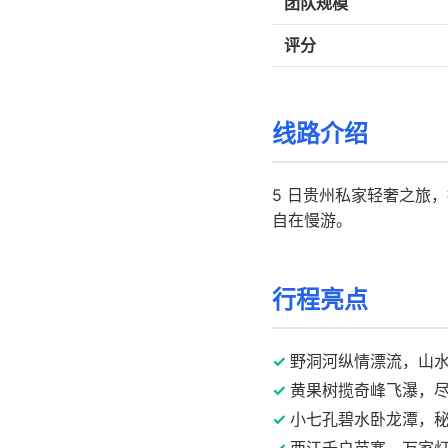
团队规模
评分
线路介绍
5 日贵州私家轻奢之旅
自在慢游。
行程亮点
野洞河纵情漂流，山
黄果树揽奇峰飞瀑，
小七孔碧水卧龙潭，
西江千户苗寨，万家