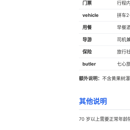
门票
行程
vehicle
拼车2
用餐
早餐
导游
司机
保险
旅行
butler
七心旅
额外说明：
不含黄果树瀑
其他说明
70 岁以上需要正常年