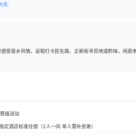
七孔
苗寨感受苗乡风情，返程打卡民生路、正新街寻觅地道黔味，闲逛
免费接送站
4指定酒店标准住宿（2人一间 单人需补房差）