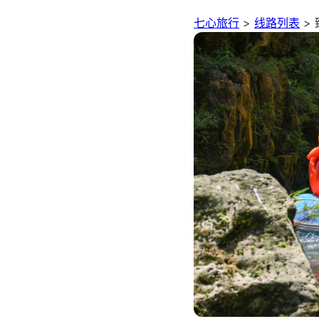
七心旅行
>
线路列表
>