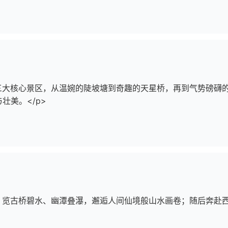
树三大核心景区，从温婉的陡坡塘到奇趣的天星桥，再到气势磅礴
壮美。</p>
孔，览古桥碧水、幽潭叠瀑，邂逅人间仙境般山水画卷；随后奔赴