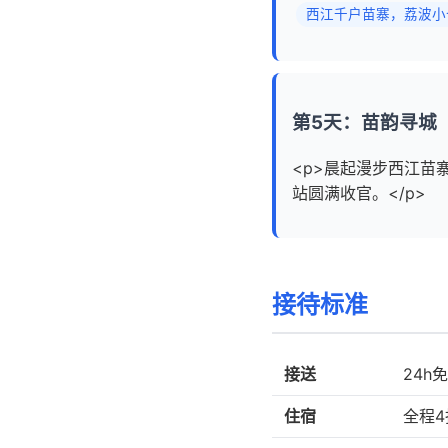
西江千户苗寨，荔波小
第5天：苗韵寻城
<p>晨起漫步西江
站圆满收官。</p>
接待标准
接送
24h
住宿
全程