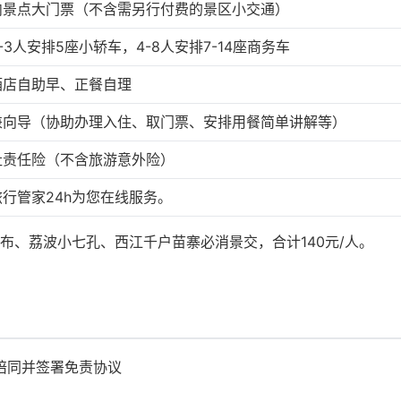
内景点大门票（不含需另行付费的景区小交通）
-3人安排5座小轿车，4-8人安排7-14座商务车
酒店自助早、正餐自理
兼向导（协助办理入住、取门票、安排用餐简单讲解等）
社责任险（不含旅游意外险）
行管家24h为您在线服务。
布、荔波小七孔、西江千户苗寨必消景交，合计140元/人。
龄陪同并签署免责协议