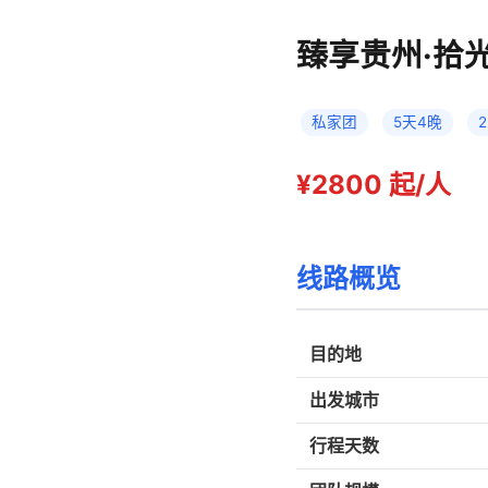
臻享贵州·拾
私家团
5天4晚
2
¥2800 起/人
线路概览
目的地
出发城市
行程天数