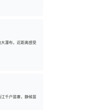
的大瀑布，近距离感受
西江千户苗寨，静候苗