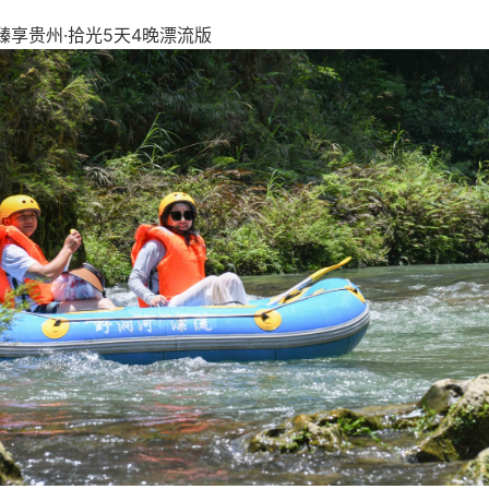
 臻享贵州·拾光5天4晚漂流版