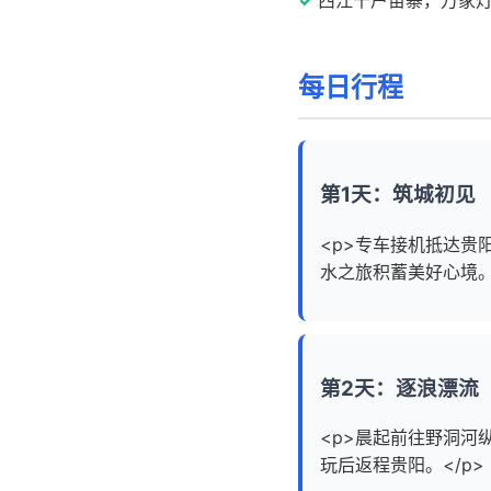
每日行程
第1天：筑城初见
<p>专车接机抵达
水之旅积蓄美好心境。<
第2天：逐浪漂流
<p>晨起前往野洞
玩后返程贵阳。</p>