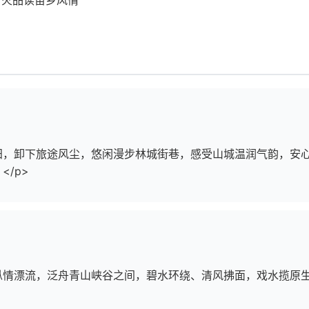
贵阳，卸下旅途风尘，悠闲漫步林城街巷，感受山城温润气韵，安
/p>
河纵情漂流，泛舟青山峡谷之间，碧水环绕、清风拂面，戏水揽原